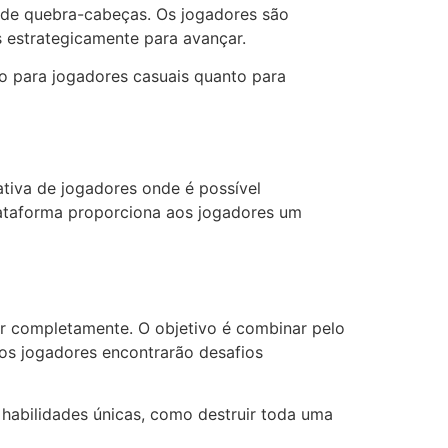
de quebra-cabeças. Os jogadores são
s estrategicamente para avançar.
to para jogadores casuais quanto para
tiva de jogadores onde é possível
plataforma proporciona aos jogadores um
r completamente. O objetivo é combinar pelo
 os jogadores encontrarão desafios
habilidades únicas, como destruir toda uma