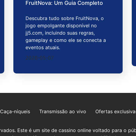
FruitNova: Um Guia Completo
Descubra tudo sobre FruitNova, o
jogo empolgante disponível no
jj5.com, incluindo suas regras,
gameplay e como ele se conecta a
eventos atuais.
2026-05-07
Caça-níqueis
Transmissão ao vivo
Ofertas exclusiva
rvados. Este é um site de cassino online voltado para o pú