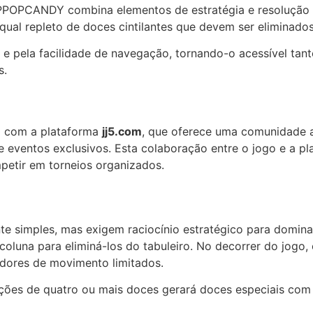
PPOPCANDY combina elementos de estratégia e resolução 
 qual repleto de doces cintilantes que devem ser eliminado
 e pela facilidade de navegação, tornando-o acessível tan
s.
 com a plataforma
jj5.com
, que oferece uma comunidade a
 de eventos exclusivos. Esta colaboração entre o jogo e a 
petir em torneios organizados.
 simples, mas exigem raciocínio estratégico para domina
oluna para eliminá-los do tabuleiro. No decorrer do jogo,
dores de movimento limitados.
ões de quatro ou mais doces gerará doces especiais com 