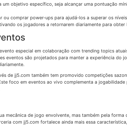
 um objetivo específico, seja alcançar uma pontuação mín
ou comprar power-ups para ajudá-los a superar os níveis
ivando os jogadores a retornarem diariamente para obter 
ventos
to especial em colaboração com trending topics atuais,
sses eventos são projetados para manter a experiência do j
iariamente.
vés de jj5.com também tem promovido competições sazonai
 Este foco em eventos ao vivo complementa a jogabilidade
.
 mecânica de jogo envolvente, mas também pela forma co
rceria com jj5.com fortalece ainda mais essa caracterís