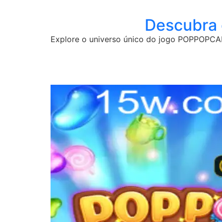
Descubra
Explore o universo único do jogo POPPOPCAN