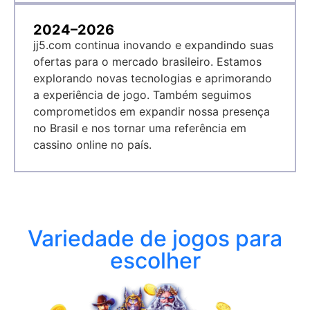
2024–2026
jj5.com continua inovando e expandindo suas
ofertas para o mercado brasileiro. Estamos
explorando novas tecnologias e aprimorando
a experiência de jogo. Também seguimos
comprometidos em expandir nossa presença
no Brasil e nos tornar uma referência em
cassino online no país.
Variedade de jogos para
escolher