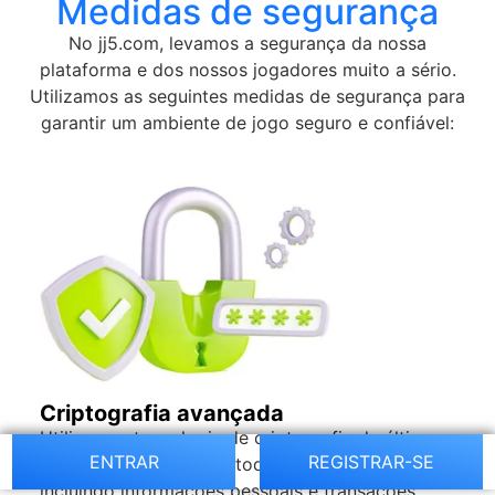
Medidas de segurança
No jj5.com, levamos a segurança da nossa
plataforma e dos nossos jogadores muito a sério.
Utilizamos as seguintes medidas de segurança para
garantir um ambiente de jogo seguro e confiável:
Criptografia avançada
Utilizamos tecnologia de criptografia de última
ENTRAR
REGISTRAR-SE
geração para proteger todos os dados sensíveis,
incluindo informações pessoais e transações