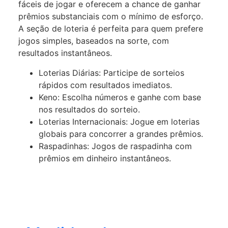
fáceis de jogar e oferecem a chance de ganhar
prêmios substanciais com o mínimo de esforço.
A seção de loteria é perfeita para quem prefere
jogos simples, baseados na sorte, com
resultados instantâneos.
Loterias Diárias: Participe de sorteios
rápidos com resultados imediatos.
Keno: Escolha números e ganhe com base
nos resultados do sorteio.
Loterias Internacionais: Jogue em loterias
globais para concorrer a grandes prêmios.
Raspadinhas: Jogos de raspadinha com
prêmios em dinheiro instantâneos.