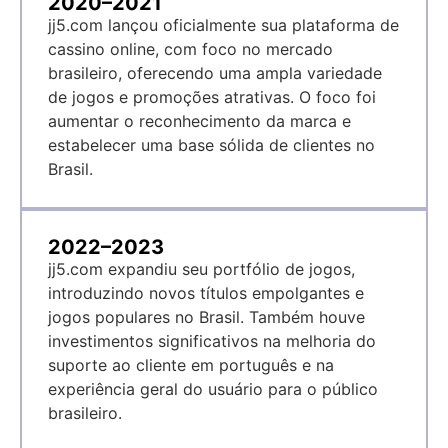
2020–2021
jj5.com lançou oficialmente sua plataforma de
cassino online, com foco no mercado
brasileiro, oferecendo uma ampla variedade
de jogos e promoções atrativas. O foco foi
aumentar o reconhecimento da marca e
estabelecer uma base sólida de clientes no
Brasil.
2022–2023
jj5.com expandiu seu portfólio de jogos,
introduzindo novos títulos empolgantes e
jogos populares no Brasil. Também houve
investimentos significativos na melhoria do
suporte ao cliente em português e na
experiência geral do usuário para o público
brasileiro.