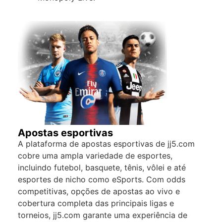
Apostas esportivas
A plataforma de apostas esportivas de jj5.com
cobre uma ampla variedade de esportes,
incluindo futebol, basquete, tênis, vôlei e até
esportes de nicho como eSports. Com odds
competitivas, opções de apostas ao vivo e
cobertura completa das principais ligas e
torneios, jj5.com garante uma experiência de