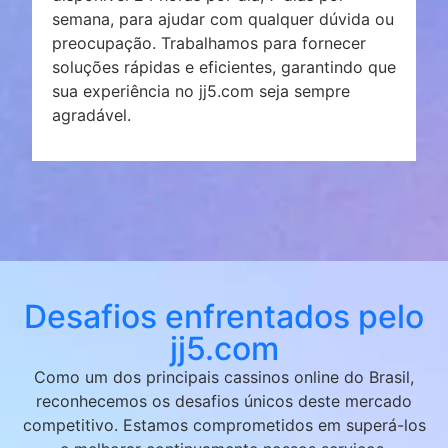
semana, para ajudar com qualquer dúvida ou
preocupação. Trabalhamos para fornecer
soluções rápidas e eficientes, garantindo que
sua experiência no jj5.com seja sempre
agradável.
Desafios enfrentados pelo
jj5.com
Como um dos principais cassinos online do Brasil,
reconhecemos os desafios únicos deste mercado
competitivo. Estamos comprometidos em superá-los