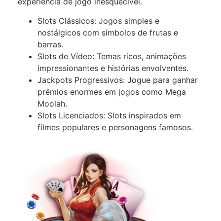
experiência de jogo inesquecível.
Slots Clássicos: Jogos simples e
nostálgicos com símbolos de frutas e
barras.
Slots de Vídeo: Temas ricos, animações
impressionantes e histórias envolventes.
Jackpots Progressivos: Jogue para ganhar
prêmios enormes em jogos como Mega
Moolah.
Slots Licenciados: Slots inspirados em
filmes populares e personagens famosos.