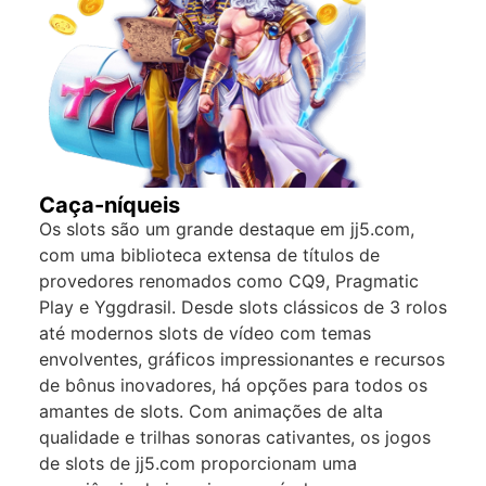
Caça-níqueis
Os slots são um grande destaque em jj5.com,
com uma biblioteca extensa de títulos de
provedores renomados como CQ9, Pragmatic
Play e Yggdrasil. Desde slots clássicos de 3 rolos
até modernos slots de vídeo com temas
envolventes, gráficos impressionantes e recursos
de bônus inovadores, há opções para todos os
amantes de slots. Com animações de alta
qualidade e trilhas sonoras cativantes, os jogos
de slots de jj5.com proporcionam uma