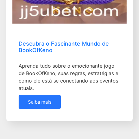
Descubra o Fascinante Mundo de
BookOfKeno
Aprenda tudo sobre o emocionante jogo
de BookOfKeno, suas regras, estratégias e
como ele está se conectando aos eventos
atuais.
Saiba mais