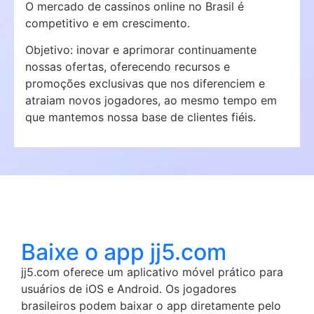
O mercado de cassinos online no Brasil é
competitivo e em crescimento.
Objetivo: inovar e aprimorar continuamente
nossas ofertas, oferecendo recursos e
promoções exclusivas que nos diferenciem e
atraiam novos jogadores, ao mesmo tempo em
que mantemos nossa base de clientes fiéis.
Baixe o app jj5.com
jj5.com oferece um aplicativo móvel prático para
usuários de iOS e Android. Os jogadores
brasileiros podem baixar o app diretamente pelo