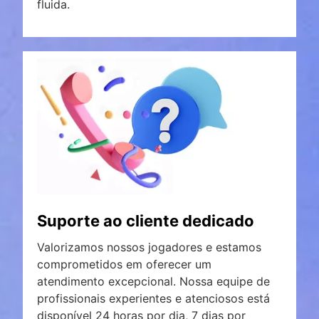
fluida.
Suporte ao cliente dedicado
Valorizamos nossos jogadores e estamos
comprometidos em oferecer um
atendimento excepcional. Nossa equipe de
profissionais experientes e atenciosos está
disponível 24 horas por dia, 7 dias por