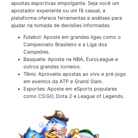
apostas esportivas empolgante. Seja você um
apostador experiente ou um fã casual, a
plataforma oferece ferramentas e análises para
ajudar na tomada de decisões informadas.
Futebol: Aposte em grandes ligas como o
Campeonato Brasileiro e a Liga dos
Campeões.
Basquete: Aposte na NBA, EuroLeague e
outros grandes torneios.
Tênis: Aproveite apostas ao vivo e pré-jogo
em eventos da ATP e Grand Slam.
Esportes: Aposte em eSports populares
como CS:GO, Dota 2 e League of Legends.