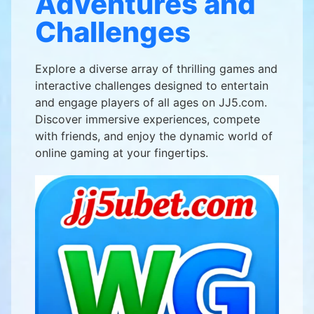
Adventures and
Challenges
Explore a diverse array of thrilling games and
interactive challenges designed to entertain
and engage players of all ages on JJ5.com.
Discover immersive experiences, compete
with friends, and enjoy the dynamic world of
online gaming at your fingertips.