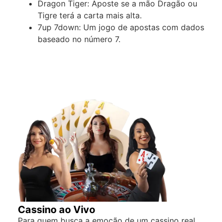
Dragon Tiger: Aposte se a mão Dragão ou
Tigre terá a carta mais alta.
7up 7down: Um jogo de apostas com dados
baseado no número 7.
Cassino ao Vivo
Para quem busca a emoção de um cassino real