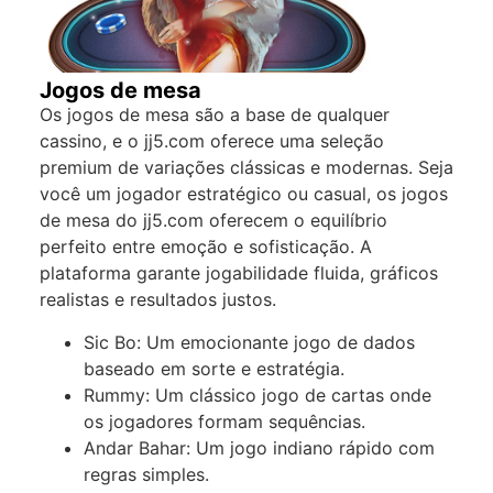
Jogos de mesa
Os jogos de mesa são a base de qualquer
cassino, e o jj5.com oferece uma seleção
premium de variações clássicas e modernas. Seja
você um jogador estratégico ou casual, os jogos
de mesa do jj5.com oferecem o equilíbrio
perfeito entre emoção e sofisticação. A
plataforma garante jogabilidade fluida, gráficos
realistas e resultados justos.
Sic Bo: Um emocionante jogo de dados
baseado em sorte e estratégia.
Rummy: Um clássico jogo de cartas onde
os jogadores formam sequências.
Andar Bahar: Um jogo indiano rápido com
regras simples.