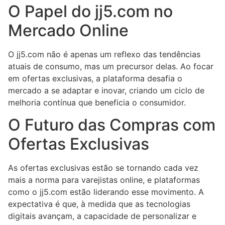
O Papel do jj5.com no
Mercado Online
O jj5.com não é apenas um reflexo das tendências
atuais de consumo, mas um precursor delas. Ao focar
em ofertas exclusivas, a plataforma desafia o
mercado a se adaptar e inovar, criando um ciclo de
melhoria contínua que beneficia o consumidor.
O Futuro das Compras com
Ofertas Exclusivas
As ofertas exclusivas estão se tornando cada vez
mais a norma para varejistas online, e plataformas
como o jj5.com estão liderando esse movimento. A
expectativa é que, à medida que as tecnologias
digitais avançam, a capacidade de personalizar e