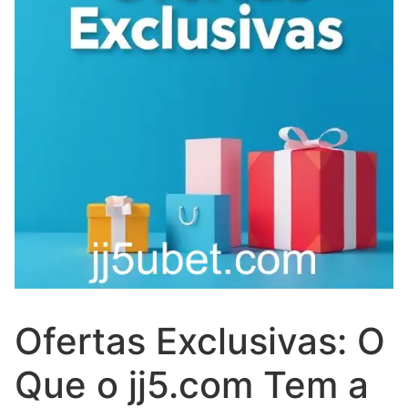
Ofertas Exclusivas: O
Que o jj5.com Tem a