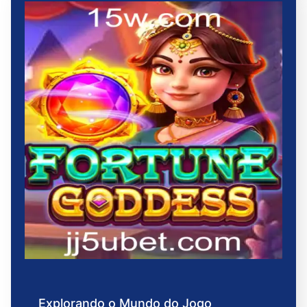
Explorando o Mundo do Jogo