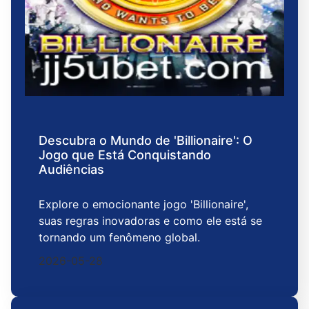
Descubra o Mundo de 'Billionaire': O
Jogo que Está Conquistando
Audiências
Explore o emocionante jogo 'Billionaire',
suas regras inovadoras e como ele está se
tornando um fenômeno global.
2026-05-28