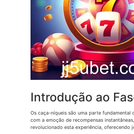
Introdução ao Fas
Os caça-níqueis são uma parte fundamental 
com a emoção de recompensas instantâneas, 
revolucionado esta experiência, oferecendo j