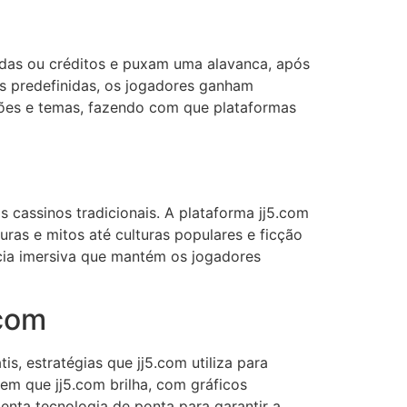
edas ou créditos e puxam uma alavanca, após
s predefinidas, os jogadores ganham
ções e temas, fazendo com que plataformas
 cassinos tradicionais. A plataforma jj5.com
as e mitos até culturas populares e ficção
ncia imersiva que mantém os jogadores
.com
s, estratégias que jj5.com utiliza para
em que jj5.com brilha, com gráficos
nta tecnologia de ponta para garantir a