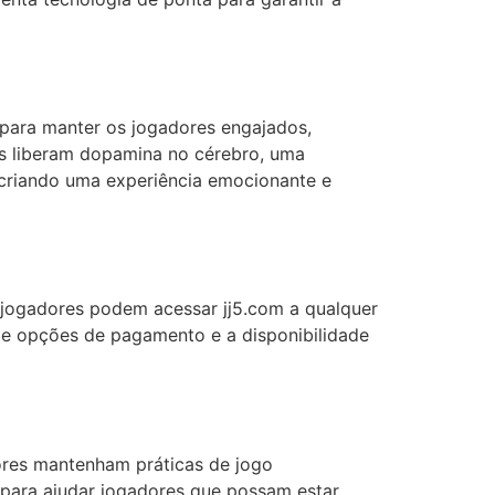
 para manter os jogadores engajados,
tas liberam dopamina no cérebro, uma
 criando uma experiência emocionante e
 jogadores podem acessar jj5.com a qualquer
e de opções de pagamento e a disponibilidade
dores mantenham práticas de jogo
 para ajudar jogadores que possam estar