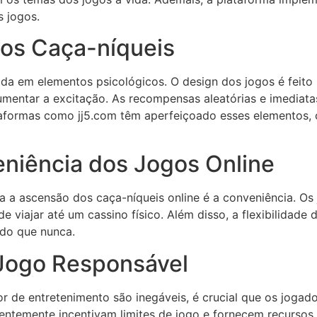
s jogos.
dos Caça-níqueis
ada em elementos psicológicos. O design dos jogos é feito
 aumentar a excitação. As recompensas aleatórias e imedia
taformas como jj5.com têm aperfeiçoado esses elementos,
eniência dos Jogos Online
 a ascensão dos caça-níqueis online é a conveniência. Os
e viajar até um cassino físico. Além disso, a flexibilidad
 do que nunca.
Jogo Responsável
or de entretenimento são inegáveis, é crucial que os joga
entemente incentivam limites de jogo e fornecem recursos