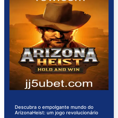
Descubra o empolgante mundo do
ArizonaHeist: um jogo revolucionário