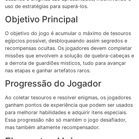
uso de estratégias para superá-los.
Objetivo Principal
O objetivo do jogo é acumular o máximo de tesouros
egípcios possível, desbloqueando assim segredos e
recompensas ocultas. Os jogadores devem completar
missões que envolvem a solução de quebra-cabeças e
a derrota de guardiões místicos, tudo para avançar
nas etapas e ganhar artefatos raros.
Progressão do Jogador
Ao coletar tesouros e resolver enigmas, os jogadores
ganham pontos de experiência que podem ser usados
para melhorar habilidades e adquirir itens especiais.
Essa progressão não só mantém o jogo desafiador,
mas também altamente recompensador.