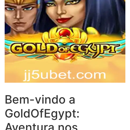
Bem-vindo a
GoldOfEgypt:
Aventura nos