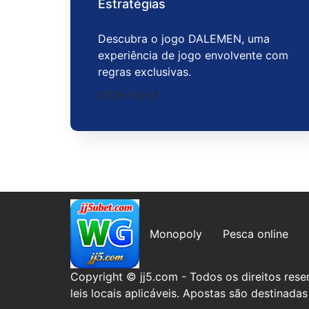
Estratégias
Descubra o jogo DALEMEN, uma
experiência de jogo envolvente com
regras exclusivas.
2026-03-27
Monopoly
Pesca online
Copyright © jj5.com - Todos os direitos rese
leis locais aplicáveis. Apostas são destinad