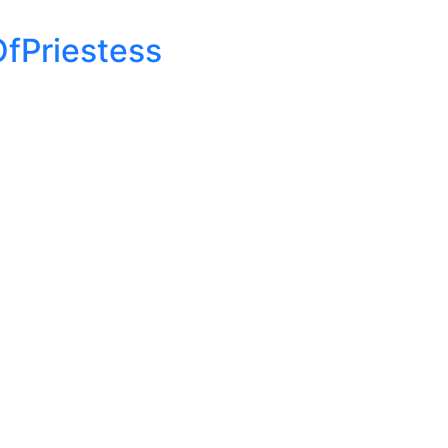
fPriestess