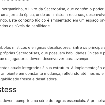
 pergaminho, o Livro da Sacerdotisa, que contém o poder 
uma jornada épica, onde administram recursos, desenvolv
mundo. Este contexto lúdico é ambientado em um espaço ond
dos os níveis de habilidade.
bolos místicos e enigmas desafiadores. Entre os principa
s próprias Sacerdotisas, que possuem habilidades únicas e
que os jogadores devem desenvolver para avançar.
ntos atuais integrados à sua estrutura. A implementação d
 ambiente em constante mudança, refletindo até mesmo em 
abilidade fresca e desafiadora.
stess
 devem cumprir uma série de regras essenciais. A primeira